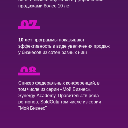
продажами более 10 лет
Блок 5. Как внед
 и
лок 3. Формула
обучить команду
ффективного скрипта
Как передать 
лучают
10 лет
программы показывают
Структура диалога,
скрипта сотру
та и
эффективность в виде увеличения продаж
которая работает в
Как контролир
у бизнесов из сотен разных ниш
любой нише.
чтобы скрипт
его под
5 обязательных
работали.
элементов
Почему “одна 
еальных
“продающего
может увелич
стников
разговора”.
продажи на 30
ре).
Спикер федеральных конференций, в
Живые примеры
Мини-система
вки в
том числе из серии «Мой Бизнес»,
скриптов: как звучит
и контроля без
те
Synergy-Academy, Правительств ряда
правильно и как — нет.
микроменеджмен
регионов, SoldOutв том числе из серии
Разбор ключевых фраз,
"Мой Бизнес"
которые:
✔ создают доверие,
✔ показывают